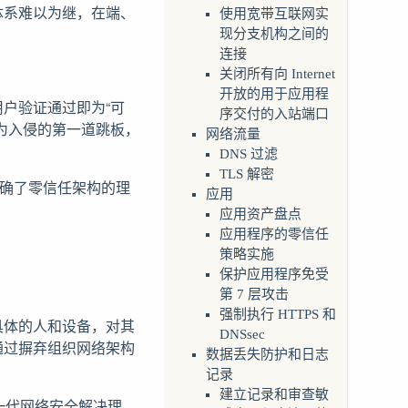
体系难以为继，在端、
使用宽带互联网实
现分支机构之间的
连接
关闭所有向 Internet
开放的用于应用程
户验证通过即为“可
序交付的入站端口
为入侵的第一道跳板，
网络流量
DNS 过滤
TLS 解密
语，明确了零信任架构的理
应用
应用资产盘点
应用程序的零信任
策略实施
保护应用程序免受
第 7 层攻击
强制执行 HTTPS 和
具体的人和设备，对其
DNSsec
通过摒弃组织网络架构
数据丢失防护和日志
记录
建立记录和审查敏
新一代网络安全解决理