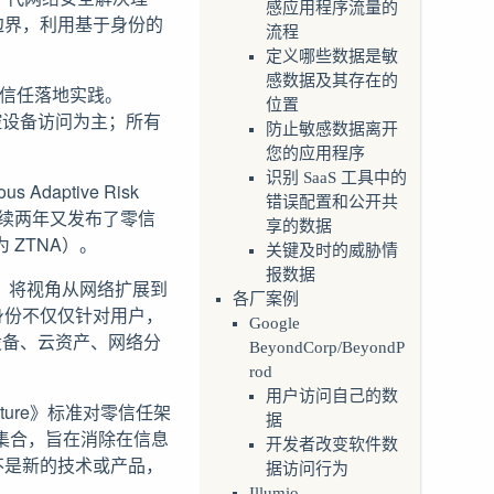
感应用程序流量的
边界，利用基于身份的
流程
定义哪些数据是敏
感数据及其存在的
绍零信任落地实践。
位置
受控设备访问为主；所有
防止敏感数据离开
您的应用程序
识别 SaaS 工具中的
daptive Risk
错误配置和公开共
骤，后续两年又发布了零信
享的数据
称为 ZTNA）。
关键及时的威胁情
报数据
研究报告，将视角从网络扩展到
各厂案例
身份不仅仅针对用户，
Google
设备、云资产、网络分
BeyondCorp/BeyondP
rod
用户访问自己的数
tecture》标准对零信任架
据
的集合，旨在消除在信息
开发者改变软件数
不是新的技术或产品，
据访问行为
Illumio