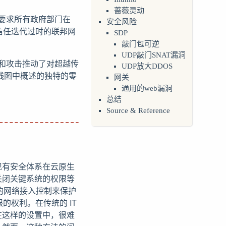
蔷薇灵动
并要求所有政府部门在
安全风险
信任迭代过时的联邦网
SDP
敲门包可逆
UDP敲门SNAT漏洞
胁和攻击推动了对超越传
UDP放大DDOS
线图中概述的独特的零
网关
通用的web漏洞
总结
Source & Reference
现有安全体系在云原生
关闭关键系统的权限等
y）的网络接入控制来保护
的权利。在传统的 IT
在这样的设置中，很难