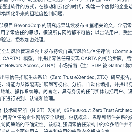
是通过软件的方式，在移动和云化的时代，构建一个虚拟的企业
界模糊化带来的粗粒度控制问题。
部项目 BeyondCorp 的研究成果陆续发布 6 篇相关论文，介
 的设计采用了零信任的思想，假设所有网络都不可信；以合法用户、
份验证、授权加密处理。
r 在安全与风险管理峰会上发布持续自适应风险与信任评估（Continuous A
essment, CARTA）模型，并提出零信任是实现 CARTA 的初始步
t Network Access, ZTNA）市场指南（注：SDP 被 Gartner 
er 提出零信任拓展生态系统（Zero Trust eXtended, ZTX）
载，将能力从微隔离扩展到可视化、分析、自动化编排，并提出
MAC 地址、操作系统等。简言之，具有身份的任何实体包括用户、
构下进行识别、认证和管理。
术研究所（NIST）发布的《SP800-207: Zero Trust Archi
下：利用零信任的企业网络安全规划，包括概念、思路和组件关系
准访问策略的不确定性。该标准强调零信任架构中的众多组件并
形成的一个面向用户、设备和应用的完整安全解决方案。