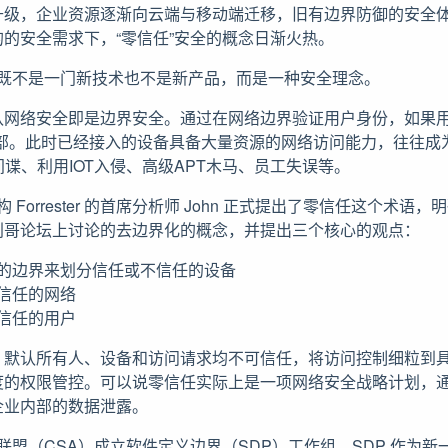
升级，企业资源逐渐向云端与移动端迁移，旧有边界防御的安全
的安全需求下，“零信任”安全的概念日渐火热。
ust）既不是一门新技术也不是新产品，而是一种安全理念。
认网络安全即是边界安全。通过在网络边界验证用户身份，如果用
内部。此时已经接入的设备具备大量资源的网络访问能力，往往成
间谍、利用IOT入侵、高级APT木马、员工失误等。
构 Forrester 的首席分析师 John 正式提出了零信任这个术
利哥论坛上讨论的去边界化的概念，并提出三个核心的观点：
的边界来划分信任或不信任的设备
信任的网络
信任的用户
，默认所有人、设备和访问请求均不可信任，将访问控制细粒到
度的权限管控。可以说零信任实际上是一项网络安全战略计划，
企业内部的数据泄露。
安全联盟（CSA）成立软件定义边界（SDP）工作组。SDP 作为