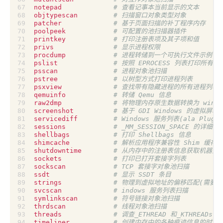
notepad             
# 查看记事本当前显示的文本
objtypescan         
# 扫描窗口对象类型对象
patcher             
# 基于页面扫描的补丁程序内存
poolpeek            
# 可配置的池扫描器插件
printkey            
# 打印注册表项及其子项和值
privs               
# 显示进程权限
procdump            
# 进程转储到一个可执行文件示例
pslist              
# 按照 EPROCESS 列表打印所有
psscan              
# 进程对象池扫描
pstree              
# 以树型方式打印进程列表
psxview             
# 查找带有隐藏进程的所有进程列表
qemuinfo            
# 转储 Qemu 信息
raw2dmp             
# 将物理内存原生数据转换为 wind
screenshot          
# 基于 GDI Windows 的虚拟屏
servicediff         
# Windows 服务列表(ala Plugx)
sessions            
# _MM_SESSION_SPACE 的详
shellbags           
# 打印 Shellbags 信息
shimcache           
# 解析应用程序兼容性 Shim 缓存
shutdowntime        
# 从内存中的注册表信息获取机器关
sockets             
# 打印已打开套接字列表
sockscan            
# TCP 套接字对象池扫描
ssdt                
# 显示 SSDT 条目
strings             
# 物理到虚拟地址的偏移匹配(需要
svcscan             
# indows 服务列表扫描
symlinkscan         
# 符号链接对象池扫描
thrdscan            
# 线程对象池扫描
threads             
# 调查_ETHREAD 和_KTHREADs
timeliner           
# 创建内存中的各种痕迹信息的时间