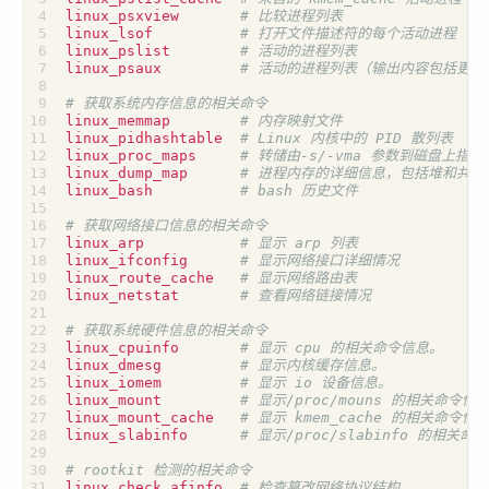
linux_psxview       
# 比较进程列表
linux_lsof          
# 打开文件描述符的每个活动进程
linux_pslist        
# 活动的进程列表
linux_psaux         
# 活动的进程列表（输出内容包括更多
# 获取系统内存信息的相关命令
linux_memmap        
# 内存映射文件
linux_pidhashtable  
# Linux 内核中的 PID 散列表
linux_proc_maps     
# 转储由-s/-vma 参数到磁盘上指
linux_dump_map      
# 进程内存的详细信息，包括堆和共享
linux_bash          
# bash 历史文件
# 获取网络接口信息的相关命令
linux_arp           
# 显示 arp 列表
linux_ifconfig      
# 显示网络接口详细情况
linux_route_cache   
# 显示网络路由表
linux_netstat       
# 查看网络链接情况
# 获取系统硬件信息的相关命令
linux_cpuinfo       
# 显示 cpu 的相关命令信息。
linux_dmesg         
# 显示内核缓存信息。
linux_iomem         
# 显示 io 设备信息。
linux_mount         
# 显示/proc/mouns 的相关命
linux_mount_cache   
# 显示 kmem_cache 的相关命令信
linux_slabinfo      
# 显示/proc/slabinfo 的相关命
# rootkit 检测的相关命令
linux_check_afinfo  
# 检查篡改网络协议结构。