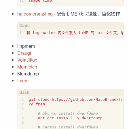
halpomeranz/lmg
- 配合 LiME 获取镜像，简化操作
linpmem
Draugr
Volatilitux
Memfetch
Memdump
fmem
cd
 fmem

# ubuntu install dwarfdump
    apt-get install -y dwarfdump

# centos install dwarfdump