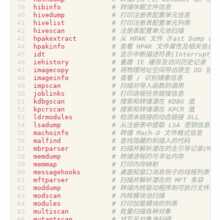
hibinfo             
# 转储休眠文件信息
hivedump            
# 打印注册表配置单元信息
hivelist            
# 打印注册表配置单元列表
hivescan            
# 注册表配置单元池扫描
hpakextract         
# 从 HPAK 文件（Fast Dump
hpakinfo            
# 查看 HPAK 文件属性及相关信息
idt                 
# 显示中断描述符表(Interrupt Des
iehistory           
# 重建 IE 缓存及访问历史记录
imagecopy           
# 将物理地址空间导出原生 DD 镜像
imageinfo           
# 查看 / 识别镜像信息
impscan             
# 扫描对导入函数的调用
joblinks            
# 打印进程任务链接信息
kdbgscan            
# 搜索和转储潜在 KDBG 值
kpcrscan            
# 搜索和转储潜在 KPCR 值
ldrmodules          
# 检测未链接的动态链接 DLL
lsadump             
# 从注册表中提取 LSA 密钥信息（
machoinfo           
# 转储 Mach-O 文件格式信息
malfind             
# 查找隐藏的和插入的代码
mbrparser           
# 扫描并解析潜在的主引导记录(MBR
memdump             
# 转储进程的可寻址内存
memmap              
# 打印内存映射
messagehooks        
# 桌面和窗口消息钩子的线程列表
mftparser           
# 扫描并解析潜在的 MFT 条目
moddump             
# 转储内核驱动程序到可执行文件的
modscan             
# 内核模块池扫描
modules             
# 打印加载模块的列表
multiscan           
# 批量扫描各种对象
mutantscan          
# 对互斥对象池扫描