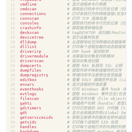
cmdline             
# 显示进程命令行参数
cmdscan             
# 提取执行的命令行历史记录（扫描_COM
connections         
# 打印系统打开的网络连接(仅支持 Win
connscan            
# 打印 TCP 连接信息
consoles            
# 提取执行的命令行历史记录（扫描_CON
crashinfo           
# 提取崩溃转储信息
deskscan            
# tagDESKTOP 池扫描(Poolscan
devicetree          
# 显示设备树信息
dlldump             
# 从进程地址空间转储动态链接库
dlllist             
# 打印每个进程加载的动态链接库列
driverirp           
# IRP hook 驱动检测
drivermodule        
# 关联驱动对象至内核模块
driverscan          
# 驱动对象池扫描
dumpcerts           
# 提取 RAS 私钥及 SSL 公钥
dumpfiles           
# 提取内存中映射或缓存的文件
dumpregistry        
# 转储内存中注册表信息至磁盘
editbox             
# 查看 Edit 编辑控件信息 (Lis
envars              
# 显示进程的环境变量
eventhooks          
# 打印 Windows 事件 hook 详
evtlogs             
# 提取 Windows 事件日志(仅支持 X
filescan            
# 提取文件对象（file objects
gahti               
# 转储用户句柄（handle）类型信息
gditimers           
# 打印已安装的 GDI 计时器 (timer
gdt                 
# 显示全局描述符表(Global Descri
getservicesids      
# 获取注册表中的服务名称并返回 SI
getsids             
# 打印每个进程的 SID 信息
handles             
# 打印每个进程打开的句柄的列表
hashdump            
# 转储内存中的 Windows 帐户密码哈