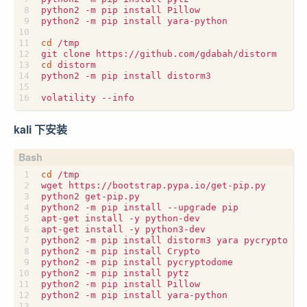
python2 -m pip install Pillow

python2 -m pip install yara-python

cd
 /tmp

cd
 distorm

python2 -m pip install distorm3

kali 下安装
cd
 /tmp

wget https://bootstrap.pypa.io/get-pip.py

python2 get-pip.py

python2 -m pip install --upgrade pip

apt-get install -y python-dev

apt-get install -y python3-dev

python2 -m pip install distorm3 yara pycrypto ope
python2 -m pip install Crypto

python2 -m pip install pycryptodome

python2 -m pip install pytz

python2 -m pip install Pillow

python2 -m pip install yara-python
