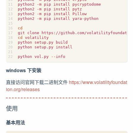
python2 -m pip install pycryptodome

python2 -m pip install pytz

python2 -m pip install Pillow

python2 -m pip install yara-python

cd
cd
 volatility

python setup.py build

python setup.py install

windows 下安装
直接访问官网下载二进制文件
https://www.volatilityfoundat
ion.org/releases
使用
基本用法