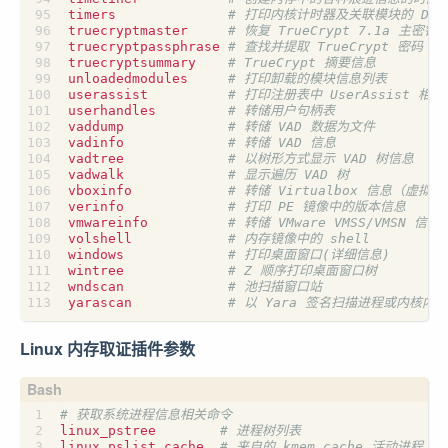
timers              
# 打印内核计时器及关联模块的 DPC
truecryptmaster     
# 恢复 TrueCrypt 7.1a 主密钥
truecryptpassphrase 
# 查找并提取 TrueCrypt 密码
truecryptsummary    
# TrueCrypt 摘要信息
unloadedmodules     
# 打印卸载的模块信息列表
userassist          
# 打印注册表中 UserAssist 相
userhandles         
# 转储用户句柄表
vaddump             
# 转储 VAD 数据为文件
vadinfo             
# 转储 VAD 信息
vadtree             
# 以树形方式显示 VAD 树信息
vadwalk             
# 显示遍历 VAD 树
vboxinfo            
# 转储 Virtualbox 信息（虚拟机
verinfo             
# 打印 PE 镜像中的版本信息
vmwareinfo          
# 转储 VMware VMSS/VMSN 信息
volshell            
# 内存镜像中的 shell
windows             
# 打印桌面窗口(详细信息)
wintree             
# Z 顺序打印桌面窗口树
wndscan             
# 池扫描窗口站
yarascan            
# 以 Yara 签名扫描进程或内核内存
Linux 内存取证插件参数
# 获取系统进程信息相关命令
linux_pstree        
# 进程树列表
linux_pslist_cache  
# 来自的 kmem_cache 活动进程