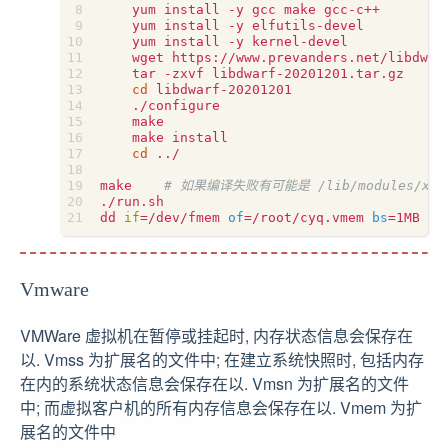
    yum install -y gcc make gcc-c++

    yum install -y elfutils-devel

    yum install -y kernel-devel

    wget https://www.prevanders.net/libdwarf
    tar -zxvf libdwarf-20201201.tar.gz

cd
 libdwarf-20201201

    ./configure

    make

    make install

cd
 ../

make    
# 如果编译失败有可能是 /lib/modules/xx
./run.sh

dd 
if
=
/dev/fmem 
of
=
/root/cyq.vmem 
bs
=
1MB 
co
Vmware
VMWare 虚拟机在暂停或挂起时, 内存状态信息会保存在
以. Vmss 为扩展名的文件中; 在建立系统快照时, 包括内存
在内的系统状态信息会保存在以. Vmsn 为扩展名的文件
中; 而虚拟客户机的所有内存信息会保存在以. Vmem 为扩
展名的文件中