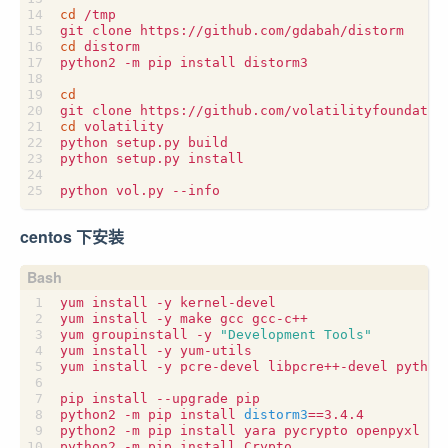
cd
 /tmp

cd
 distorm

python2 -m pip install distorm3

cd
cd
 volatility

python setup.py build

python setup.py install

centos 下安装
yum install -y kernel-devel

yum install -y make gcc gcc-c++

yum groupinstall -y 
"Development Tools"
yum install -y yum-utils

yum install -y pcre-devel libpcre++-devel python-
pip install --upgrade pip

python2 -m pip install 
distorm3
==
3.4.4

python2 -m pip install yara pycrypto openpyxl ujs
python2 -m pip install Crypto
