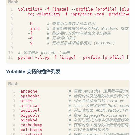
volatility -f 
[
image
]
 --profile
=[
profile
]
[
plugi
    eg：volatility -f /opt/test.vmem -profile
=
Win
    -h      
# 查看相关参数及帮助说明
    -info   
# 查看相关模块名称及支持的 Windows 版本
    -f      
# 指定要打开的内存镜像文件及路径
    -d      
# 开启调试模式
    -v      
# 开启显示详细信息模式 (verbose)
# 如果是从 github 下载的
python vol.py -f 
[
image
]
 ‐-profile
=[
profile
]
[
pl
Volatility 支持的插件列表
amcache             
# 查看 AmCache 应用程序痕迹信息
apihooks            
# 检测内核及进程的内存空间中的 API
atoms               
# 列出会话及窗口站 atom 表
atomscan            
# Atom 表的池扫描(Pool scanne
auditpol            
# 列出注册表 HKLM\SECURITY\P
bigpools            
# 使用 BigPagePoolScanner 
bioskbd             
# 从实时模式内存中读取键盘缓冲数据
cachedump           
# 获取内存中缓存的域帐号的密码哈
callbacks           
# 打印全系统通知例程
clipboard           
# 提取 Windows 剪贴板中的内容