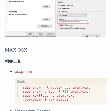
MAX OSX
相关工具
osxpmem
sudo chown -R root:wheel pmem.kext

sudo chown chmod -R 
755
 pmem.kext

sudo kextload -v pmem.kext

MacMemoryReader