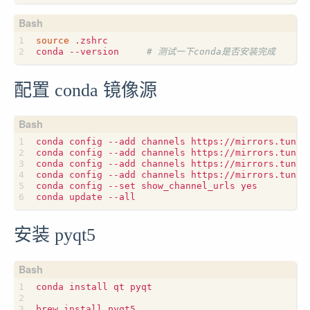
source
 .zshrc

conda --version     
# 测试一下conda是否安装完成
配置 conda 镜像源
conda config --add channels https://mirrors.tuna.t
conda config --add channels https://mirrors.tuna.t
conda config --add channels https://mirrors.tuna.t
conda config --add channels https://mirrors.tuna.t
conda config --set show_channel_urls yes

安装 pyqt5
conda install qt pyqt

brew install pyqt5
