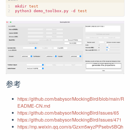
mkdir 
test
python3 demo_toolbox.py -d 
test
参考
https://github.com/babysor/MockingBird/blob/main/R
EADME-CN.md
https://github.com/babysor/MockingBird/issues/65
https://github.com/babysor/MockingBird/issues/471
https://mp.weixin.qq.com/s/Gzxm5wyzPPsebv5BQh