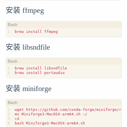
安装 ffmpeg
安装 libsndfile
brew install libsndfile

安装 miniforge
wget https://github.com/conda-forge/miniforge/rele
cd