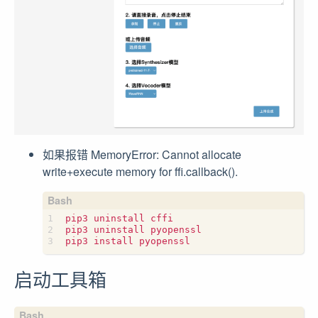
如果报错 MemoryError: Cannot allocate
write+execute memory for ffi.callback().
pip3 uninstall cffi

pip3 uninstall pyopenssl

启动工具箱