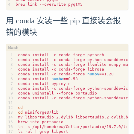
用 conda 安装一些 pip 直接装会报
错的模块
conda install -c conda-forge pytorch

conda install -c conda-forge python-sounddevice u
conda install -c conda-forge llvmlite numpy matpl
conda install -c conda-forge librosa

conda install -c conda-forge 
numpy
==
1.20

conda install 
numba
==
0.53

conda install pypinyin

conda install -c conda-forge python-sounddevice

conda uninstall --force portaudio

conda install -c conda-forge python-sounddevice

cd
cd
 miniforge3/lib

mv libportaudio.2.dylib libportaudio.2.dylib.bak

brew info portaudio

ln -s /opt/homebrew/Cellar/portaudio/19.7.0/lib/l
ls -al 
|